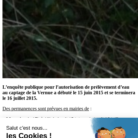
L’enquête publique pour l’autorisation de prélèvement d’eau
au captage de la Vernue a débuté le 15 juin 2015 et se terminera
le 16 juillet 2015.
Des permanences sont prévues en mairies de
:
–
Mazerier
de 17h à 19h le lundi 15 juin et le jeudi 16 juillet
–
St Bonnet de Rochefort
de 14h à 17h le vendredi 26 juin et le
mardi 7 juillet